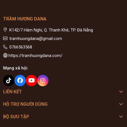
TRẦM HƯƠNG DANA
K142/7 Hàm Nghi, Q. Thanh Khê, TP. Đà Nẵng
tramhuongdana@gmail.com
0766563568
https://tramhuongdana.com/
Mạng xã hội
LIÊN KẾT
HỖ TRỢ NGƯỜI DÙNG
BỘ SƯU TẬP